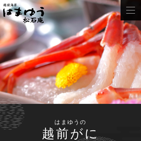
はまゆうの
越前がに