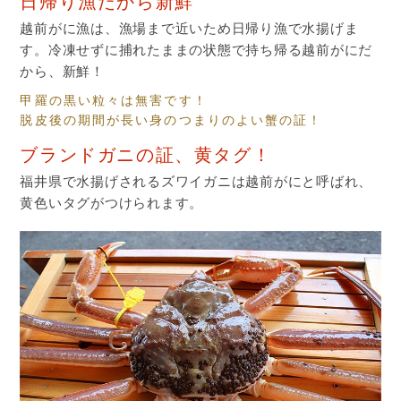
日帰り漁だから新鮮
越前がに漁は、漁場まで近いため日帰り漁で水揚げま
す。冷凍せずに捕れたままの状態で持ち帰る越前がにだ
から、新鮮！
甲羅の黒い粒々は無害です！
脱皮後の期間が長い身のつまりのよい蟹の証！
ブランドガニの証、黄タグ！
福井県で水揚げされるズワイガニは越前がにと呼ばれ、
黄色いタグがつけられます。