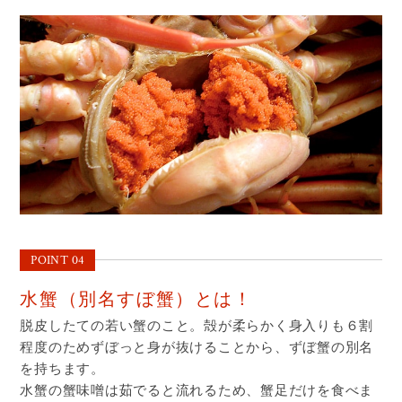
POINT 04
水蟹（別名すぼ蟹）とは！
脱皮したての若い蟹のこと。殻が柔らかく身入りも６割
程度のためずぼっと身が抜けることから、ずぼ蟹の別名
を持ちます。
水蟹の蟹味噌は茹でると流れるため、蟹足だけを食べま