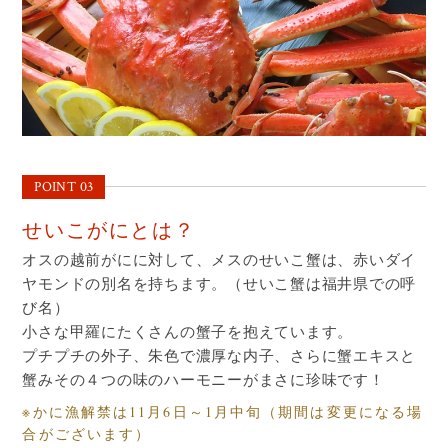
POINT 03
せいこがにとは？
オスの越前がにに対して、メスのせいこ蟹は、赤いダイ
ヤモンドの別名を持ちます。（せいこ蟹は福井県での呼
び名）
小さな甲羅にたくさんの蟹子を抱えています。
プチプチの外子、朱色で濃厚な内子、さらに蟹エキスと
蟹みその４つの味のハーモニーがまさに珍味です！
※かに漁解禁は11月6日～1月中旬（期間は変更になる場
合がございます）