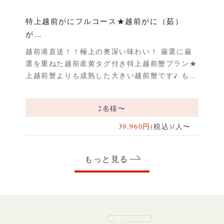
特上越前がにフルコース★越前がに（茹）
上
が…
（
1杯
越前港直送！！極上の奥深い味わい！ 厳選に厳
通
ほく
選を重ねた越前産黄タグ付き特上越前蟹プラン★
使
楽し
上越前蟹よりも成熟した大きい越前蟹です♪ も…
越
2名様〜
人〜
39,960円
(税込)/人〜
もっと見る