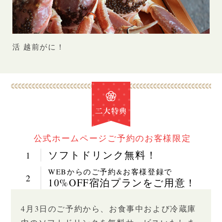
活 越前がに！
冬
公式ホームページ
ご予約のお客様限定
ソフトドリンク無料！
1
WEBからのご予約&お客様登録で
2
10%OFF宿泊プランをご用意！
4月3日のご予約から、お食事中および冷蔵庫