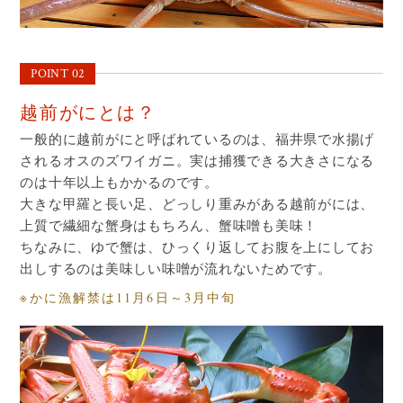
POINT 02
越前がにとは？
一般的に越前がにと呼ばれているのは、福井県で水揚げ
されるオスのズワイガニ。実は捕獲できる大きさになる
のは十年以上もかかるのです。
大きな甲羅と長い足、どっしり重みがある越前がには、
上質で繊細な蟹身はもちろん、蟹味噌も美味！
ちなみに、ゆで蟹は、ひっくり返してお腹を上にしてお
出しするのは美味しい味噌が流れないためです。
※かに漁解禁は11月6日～3月中旬